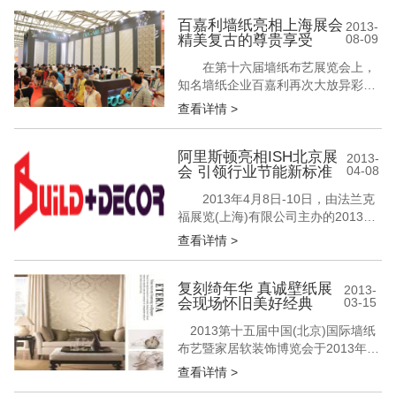
瓷展会的博洛尼亚国际陶瓷卫浴展，
爱神娃娃这次要真真正正的领略陶瓷
百嘉利墙纸亮相上海展会
2013-
精美复古的尊贵享受
08-09
卫浴世界顶级品牌的风采了。 晓爱瓷
砖2013意大利博洛尼亚陶瓷卫浴展会
在第十六届墙纸布艺展览会上，
Cersaie之旅 据悉，今年中国...
知名墙纸企业百嘉利再次大放异彩。
展会期间，其以简洁而富有内涵的形
查看详情 >
象和新颖独特的产品吸引了众多观展
者的驻足，达成了多项加盟合作协
议。其中，百嘉利推出的最新款孔雀
阿里斯顿亮相ISH北京展
2013-
会 引领行业节能新标准
04-08
王国墙纸版本更是获得了观展者的热
捧。 百嘉利墙纸亮相上海展会 精美
2013年4月8日-10日，由法兰克
复古的尊贵享受 展位人潮络绎不绝
福展览(上海)有限公司主办的2013年
百嘉...
ISH China & CIHE——中国(北京)国
查看详情 >
际供热通风空调、卫生洁具及城建设
备与技术展览会在中国国际展览中心
如期举行。意大利百年品牌——阿里
复刻绮年华 真诚壁纸展
2013-
会现场怀旧美好经典
03-15
斯顿携全系壁挂炉产品、系列热水器
新品和商用锅炉、燃烧器等全线产品
2013第十五届中国(北京)国际墙纸
占据最黄金展...
布艺暨家居软装饰博览会于2013年3
月7日-10日在北京接连拉开帷幕。展
查看详情 >
会现场众多行业品牌云集、新品壁纸