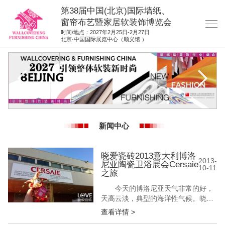
第38届中国(北京)国际墙纸、
窗帘布艺暨家居软装饰博览会
时间/地点：2027年2月25日-2月27日
北京·中国国际展览中心（顺义馆 ）
网站首页
展商服务
观众服务
展位图纸
新闻中心
资料下载
展位申请
晓爱瓷砖2013意大利博洛
2013-
尼亚陶瓷卫浴展会Cersaie
10-11
集团展会
之旅
参展联络
今天的博洛尼亚天气非常的好，
天高云淡，典型的海洋性气候。晓爱
的心情也格外的不错。晓爱带着小伙
查看详情 >
伴爱神娃娃来到了被誉为世界顶级陶