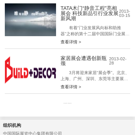
争奇斗艳，在真诚壁纸展台，《绮年
华》新版本以其独特的怀旧情怀吸引
TATA木门“静音工程”亮相
2013-
展会 科技新品引行业发展
众多观众驻足，赢得观展者的好评。
03-15
新风潮
复刻绮年华 真诚壁纸展会现场怀旧美
好经典 真诚壁纸《绮年华》...
有着“门业发展风向标和助推
器”之称的第十二届中国国际门业展览
会于2013年3月13日在顺义中国国际
查看详情 >
展览中心新馆盛大开幕，众多木门品
牌盛装亮相。在令人眼花缭乱的木门
世界中，TATA木门极具现代简约风格
家居展会遭遇创新瓶
2013-02-
颈
28
的展位大气出众，会场轮播的独特的
TATA新品宣传片让诸多参展者驻足观
3月将迎来家居“展会季”。北京、
看。那么，TATA通过何种方式...
上海、广州、深圳、东莞等主要展会
主办地，家博会、建博会、家具展、
查看详情 >
木门展、地板展等各个与家居相关的
展会纷 至沓来。针对消费者的展会总
……
是服务员比顾客多、针对经销商的展
会面临知名品牌缺席，已让火热的家
居展会陷入窘境。如何吸引品牌和顾
客，如何创新求变，是家 居展会亟待
组织机构
突破...
中国国际展览中心集团有限公司