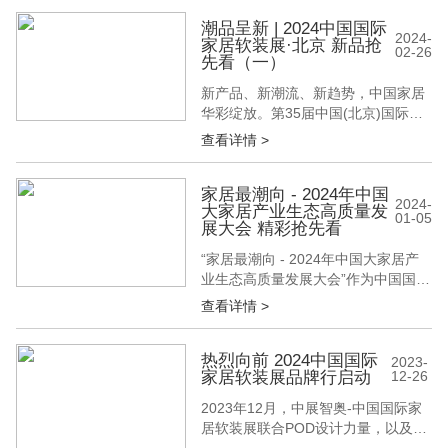
国（北京）国际墙纸墙布窗帘暨家居
软装饰展览会（中国国际家居软装
潮品呈新 | 2024中国国际
2024-
家居软装展·北京 新品抢
展）将于2024年3月20-22日，在北京
02-26
先看（一）
•中国国际展览中心（顺义馆）开幕，
希望助力各大品牌、经销...
新产品、新潮流、新趋势，中国家居
华彩绽放。第35届中国(北京)国际墙
纸墙布窗帘暨家居软装饰展览会(简
查看详情 >
称:BWFE2024)将于2024年3月20-22
日，在北京·中国国际展览中心(顺义
馆)召开。我们特别推出潮品呈新栏
家居最潮向 - 2024年中国
2024-
大家居产业生态高质量发
目，抢先揭秘优选参展品牌的新品潮
01-05
展大会 精彩抢先看
品，让您先睹为快。（排名不分先后,
持续更新中......
“家居最潮向 - 2024年中国大家居产
业生态高质量发展大会”作为中国国际
家居软装展主论坛，将于2024年3月
查看详情 >
20日在北京·中国国际展览中心（顺义
馆）正式开幕。 2024中国国际家居
软装展·北京以墙面饰材为核心，从跨
热烈向前 2024中国国际
2023-
家居软装展品牌行启动
12-26
界到无界覆盖家居软装全品类。为了
探索软装行业的未来发展方向，为软
2023年12月，中展智奥-中国国际家
装行业升级启迪新思...
居软装展联合POD设计力量，以及新
浪家居、搜狐家居等多家媒体发