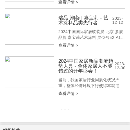
查看详情 >
起“2024中国家居新品潮流趋势大
典”品牌行活动。活动旨在挖掘家居企
业的创新亮点和企业在产品设计、制
瑞品·潮荟 | 嘉宝莉 - 艺
2023-
术涂料品类先行者
12-12
造、营销等方面的独特经验，并结合
大典、展会、媒体和设计师等多渠道
2024中国国际家居软装展·北京 参展
的资源与优势，共同探讨家居行业的
品牌 嘉宝莉艺术涂料 展位号E2-A10
市...
于平面，超越平凡 嘉宝莉艺术涂料
查看详情 >
致力于做放心涂料的 倡导者和践行者
《瑞品·潮荟》有幸邀请 嘉宝莉艺术
涂料 项目总监彭元聪 畅谈2024新动
2024中国家居新品潮流趋
2023-
势大典 - 全体家居人不能
作 嘉宝莉艺术涂料项目总监 彭元聪
12-06
错过的开年盛会！
深圳窗帘布艺展家纺布艺展会2025北
京墙纸...
当前，我国家居行业同质化状况严
重，整体经济环境下行使得本就过剩
的产能难以被迅速消耗。在行业内
查看详情 >
部，政府精装修政策发布，装修公司
整装模式和全屋企业拎包入住的新模
……
式出现也让越来越多的家居企业生存
日益艰难。与此同时，市场端变得更
加谨慎理智，需求愈发多样，消费者
的注意力开始重新回归产品本身的品