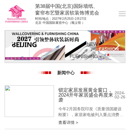
第38届中国(北京)国际墙纸、
窗帘布艺暨家居软装饰博览会
时间/地点：2027年2月25日-2月27日
北京·中国国际展览中心（顺义馆 ）
网站首页
展商服务
观众服务
展位图纸
新闻中心
资料下载
展位申请
锁定家居发展黄金窗口，
2024-
2024开年家居盛会再度来
02-26
集团展会
袭
参展联络
今年2月国务院印发《质量强国建设
刚要》，家居家电被列入重点消费
品，释放出属于家居行业的利好信
查看详情 >
号。值此开年黄金窗口期，第35届中