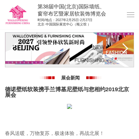
第38届中国(北京)国际墙纸、
窗帘布艺暨家居软装饰博览会
时间/地点：2027年2月25日-2月27日
北京·中国国际展览中心（顺义馆 ）
网站首页
展商服务
观众服务
展位图纸
展会新闻
资料下载
德诺壁纸软装携手兰博基尼壁纸与您相约2019北京
展位申请
展会
集团展会
参展联络
春风送暖，万物复苏，极速体验，再战北展！