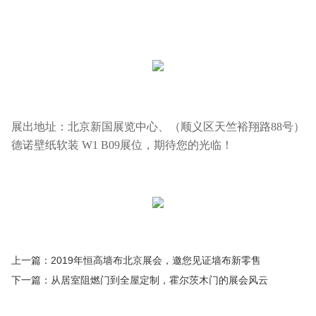
展出地址：北京新国展览中心、（顺义区天竺裕翔路88号）
德诺壁纸软装 W1 B09展位，期待您的光临！
上一篇：2019年恒高墙布北京展会，邀您见证墙布新零售
下一篇：从居室阻燃门到全屋定制，霍尔茨木门的展会风云