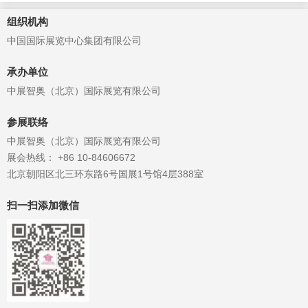
组织机构
中国国际展览中心集团有限公司
承办单位
中展智奥（北京）国际展览有限公司
参展联络
中展智奥（北京）国际展览有限公司
展会热线： +86 10-84606672
北京朝阳区北三环东路6号国展1号馆4层388室
扫一扫添加微信