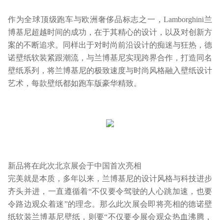
作为全球顶级跑车与欧洲奢侈品标志之一，Lamborghini兰
博基尼超越时间的成功，在于其精心的设计，以及对创新方
案的不断追求。同样出于对时尚前沿设计的痴迷与狂热，德
诺壁纸软装紧跟潮流，与兰博基尼实现跨界合作，打造同名
壁纸系列，将兰博基尼的极致速度与时尚风格融入壁纸设计
艺术，每款壁纸都如跑车版豪华精致。
新品将在此次北京展会于中国首次亮相
完美就是本质，多年以来，兰博基尼的设计风格与科技进步
齐头并进，一直遵循着“不仅要令驾驶的人心跳加速，也要
令路边观众着迷”的理念。那么此次展会即将亮相的德诺壁
纸软装兰博基尼壁纸，则要“不仅要令展会观众热血沸腾，