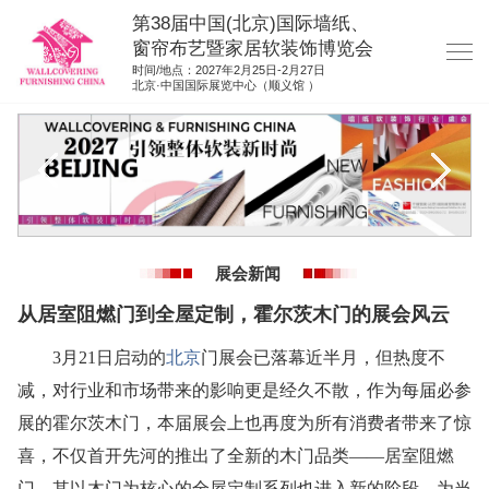
第38届中国(北京)国际墙纸、
窗帘布艺暨家居软装饰博览会
时间/地点：2027年2月25日-2月27日
北京·中国国际展览中心（顺义馆 ）
网站首页
展商服务
观众服务
展位图纸
展会新闻
资料下载
从居室阻燃门到全屋定制，霍尔茨木门的展会风云
展位申请
3月21日启动的
北京
门展会已落幕近半月，但热度不
集团展会
减，对行业和市场带来的影响更是经久不散，作为每届必参
参展联络
展的霍尔茨木门，本届展会上也再度为所有消费者带来了惊
喜，不仅首开先河的推出了全新的木门品类——居室阻燃
门，其以木门为核心的全屋定制系列也进入新的阶段，为当