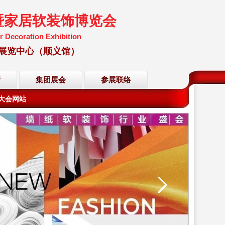
暨家居软装饰博览会
r Decoration Exhibition
国国际展览中心（顺义馆）
会大会网站
请
集团展会
参展联络
会大会网站