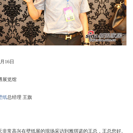
8月16日
博展览馆
壁纸
总经理 王旗
非常高兴在壁纸展的现场采访到雅琪诺的王总，王总您好。