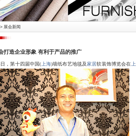
>
展会新闻
会打造企业形象 有利于产品的推广
18日，第十四届中国(
上海
)墙纸布艺地毯及
家居
软装饰博览会在
上