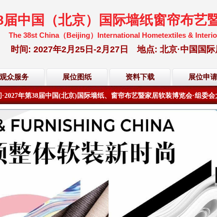
38届中国（北京）国际墙纸窗帘布艺
The 38st China（Beijing）International Hometextiles & Interio
时间: 2027年2月25日-2月27日 地点: 北京·中
·2027年第38届中国(北京)国际墙纸、窗帘布艺暨家居软装博览会·组委
距离展会开幕倒计时还有
201
天
14
小时
04
分
49
秒
观众服务
展位图纸
资料下载
展位申
·2027年第38届中国(北京)国际墙纸、窗帘布艺暨家居软装博览会·组委
距离展会开幕倒计时还有
201
天
14
小时
04
分
49
秒