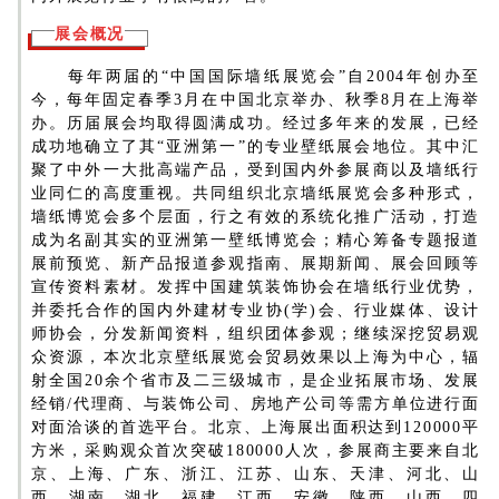
展会概况
每年两届的“中国国际墙纸展览会”自2004年创办至
今，每年固定春季3月在中国北京举办、秋季8月在上海举
办。历届展会均取得圆满成功。经过多年来的发展，已经
成功地确立了其“亚洲第一”的专业壁纸展会地位。其中汇
聚了中外一大批高端产品，受到国内外参展商以及墙纸行
业同仁的高度重视。共同组织北京墙纸展览会多种形式，
墙纸博览会多个层面，行之有效的系统化推广活动，打造
成为名副其实的亚洲第一壁纸博览会；精心筹备专题报道
展前预览、新产品报道参观指南、展期新闻、展会回顾等
宣传资料素材。发挥中国建筑装饰协会在墙纸行业优势，
并委托合作的国内外建材专业协(学)会、行业媒体、设计
师协会，分发新闻资料，组织团体参观；继续深挖贸易观
众资源，本次北京壁纸展览会贸易效果以上海为中心，辐
射全国20余个省市及二三级城市，是企业拓展市场、发展
经销/代理商、与装饰公司、房地产公司等需方单位进行面
对面洽谈的首选平台。北京、上海展出面积达到120000平
方米，采购观众首次突破180000人次，参展商主要来自北
京、上海、广东、浙江、江苏、山东、天津、河北、山
西、湖南、湖北、福建、江西、安徽、陕西、山西、四