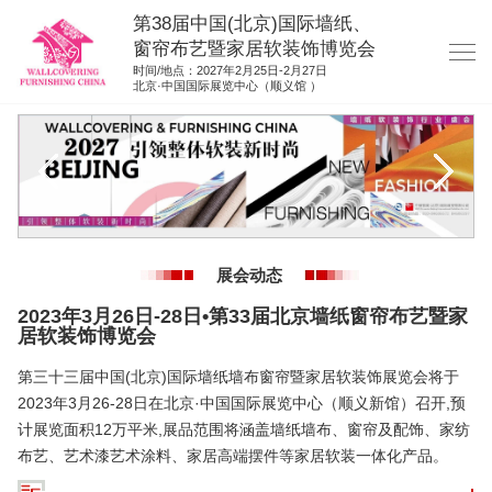
第38届中国(北京)国际墙纸、
窗帘布艺暨家居软装饰博览会
时间/地点：2027年2月25日-2月27日
北京·中国国际展览中心（顺义馆 ）
网站首页
展商服务
观众服务
展位图纸
展会动态
资料下载
2023年3月26日-28日•第33届北京墙纸窗帘布艺暨家
展位申请
居软装饰博览会
集团展会
第三十三届中国(北京)国际墙纸墙布窗帘暨家居软装饰展览会将于
2023年3月26-28日在北京·中国国际展览中心（顺义新馆）召开,预
参展联络
计展览面积12万平米,展品范围将涵盖墙纸墙布、窗帘及配饰、家纺
布艺、艺术漆艺术涂料、家居高端摆件等家居软装一体化产品。