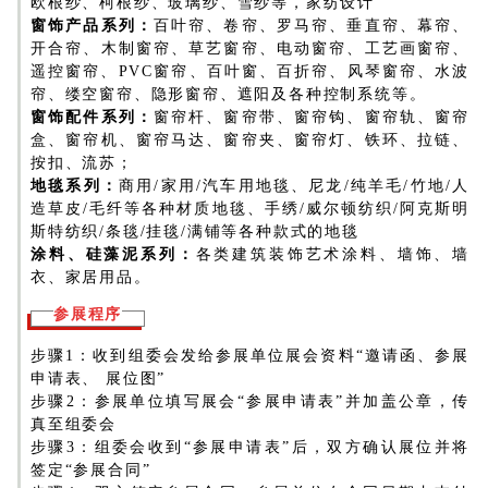
欧根纱、柯根纱、玻璃纱、雪纱等，家纺设计
窗饰产品系列：
百叶帘、卷帘、罗马帘、垂直帘、幕帘、
开合帘、木制窗帘、草艺窗帘、电动窗帘、工艺画窗帘、
遥控窗帘、PVC窗帘、百叶窗、百折帘、风琴窗帘、水波
帘、缕空窗帘、隐形窗帘、遮阳及各种控制系统等。
窗饰配件系列：
窗帘杆、窗帘带、窗帘钩、窗帘轨、窗帘
盒、窗帘机、窗帘马达、窗帘夹、窗帘灯、铁环、拉链、
按扣、流苏；
地毯系列：
商用/家用/汽车用地毯、尼龙/纯羊毛/竹地/人
造草皮/毛纤等各种材质地毯、手绣/威尔顿纺织/阿克斯明
斯特纺织/条毯/挂毯/满铺等各种款式的地毯
涂料、硅藻泥系列：
各类建筑装饰艺术涂料、墙饰、墙
衣、家居用品。
参展程序
步骤1：收到组委会发给参展单位展会资料“邀请函、参展
申请表、 展位图”
步骤2：参展单位填写展会“参展申请表”并加盖公章，传
真至组委会
步骤3：组委会收到“参展申请表”后，双方确认展位并将
签定“参展合同”