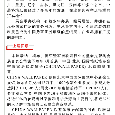
川、重庆、辽宁、吉林、黑龙江、云南等20多个省市。中
装协墙纸展经过了多余年的发展，在业界具有举足轻重的
贸易地位。
展会承办机构，有着多年办展、组展经验。并拥有在
境外国家广泛的业务网络。主承办方的十几个建筑装饰材
料展已成为中国乃至亚洲顶级的壁纸展，在业界拥有广泛
的影响力。
上届回顾
本届墙纸、墙布、窗帘暨家居软装行业的盛会是智奥会
展合资公司旗下每年3月首展、中国(北京)国际墙纸墙布窗
帘暨家居软装饰会(CHINAWALLPAPER) 北京圆满闭
幕。
CHINA WALLPAPER 使用北京中国国际展览中心新馆全
展馆,展示面积达到12万平, 1600余家企业参展，参观人数
达到了103,689人(同比2019年疫情前持平: 109,021人)。
专业观众主要 中国境内26个省市地区及86个采购团体。
将近60%的参观者以采购和寻求货源为主要目的,将近32%
的人了解市场信息以及建立商业联系。
CHINA WALLPAPER 以整体家居配套为导向,以转型