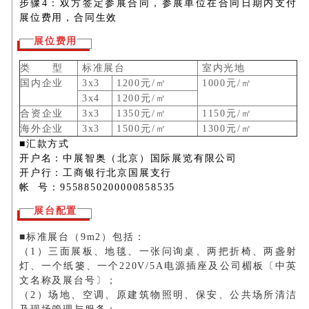
步骤4：双方签定参展合同，参展单位在合同日期内支付
展位费用，合同生效
展位费用
类 型
标准展台
室内光地
国内企业
3x3
1200元/㎡
1000元/㎡
3x4
1200元/㎡
合资企业
3x3
1350元/㎡
1150元/㎡
海外企业
3x3
1500元/㎡
1300元/㎡
■汇款方式
开户名：中展智奥（北京）国际展览有限公司
开户行：工商银行北京国展支行
帐 号：9558850200000858535
展台配置
■标准展台（9m2）包括：
（1）三面展板、地毯、一张问询桌、两把折椅、两盏射
灯、一个纸篓、一个220V/5A电源插座及公司楣板〔中英
文名称及展台号〕；
（2）场地、空调、原建筑物照明、保安、公共场所清洁