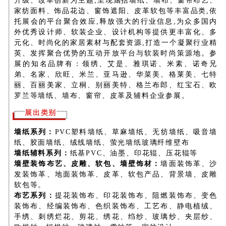
升级、改革创新为主题,呈现涵括墙纸、墙布、窗帘布艺、
家纺面料、饰品花边、窗饰遮阳、皮革软包等丰富品类,依
托展会的平台聚合效应,释放强大的行业信息,为众多国内
外优秀设计师、软装企业、设计机构等提供更丰富化、多
元化、时尚化的家居素材与配套资源,打造一个凝聚行业精
英、发挥聚合优势的互动开放平台与软装时尚策源地。参
展的知名品牌有：领绣、艾是、雅琪诺、米素、诺奇兄
弟、名家、欣旺、米兰、亚马逊、华菜美、格莱美、七特
丽、百丽美家、立桐、别丽美特、格兰布郎、红宝石、欧
罗兰等墙纸、墙布、窗帘、皮革及辅料企业参展。
展出类别
墙纸系列：
PVC塑料墙纸、草麻墙纸、无纺墙纸、吸音墙
纸、胶面墙纸、绒线墙纸、萤光墙纸玻璃纤维壁布
墙纸辅料系列：
纸基PVC、油墨、印花辊、压花辊等
墙壁装饰布艺、皮雕、软包、墙壁饰材：
墙面装饰革、沙
发装饰革、地面装饰革、皮革、软包产品、背景墙、皮雕
软包等。
布艺系列：
提花装饰布、印花装饰布、阻燃装饰布、变色
装饰布、经编装饰布、色织装饰布、工艺布、静电植绒、
手绣、刺绣烂花、剪花、绣花、绉纱、玻璃纱、夹层纱、