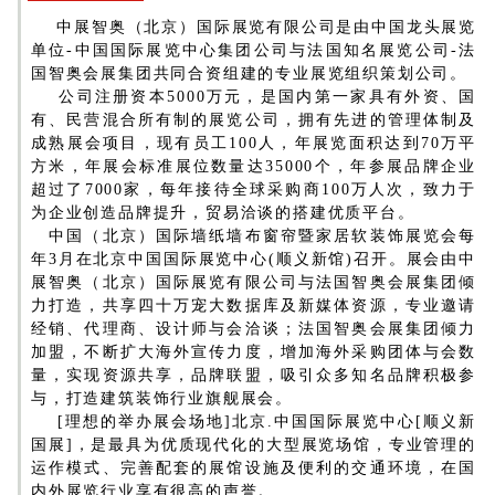
中展智奥（北京）国际展览有限公司是由中国龙头展览
单位-中国国际展览中心集团公司与法国知名展览公司-法
国智奥会展集团共同合资组建的专业展览组织策划公司。
公司注册资本5000万元，是国内第一家具有外资、国
有、民营混合所有制的展览公司，拥有先进的管理体制及
成熟展会项目，现有员工100人，年展览面积达到70万平
方米，年展会标准展位数量达35000个，年参展品牌企业
超过了7000家，每年接待全球采购商100万人次，致力于
为企业创造品牌提升，贸易洽谈的搭建优质平台。
中国（北京）国际墙纸墙布窗帘暨家居软装饰展览会每
年3月在北京中国国际展览中心(顺义新馆)召开。展会由中
展智奥（北京）国际展览有限公司与法国智奥会展集团倾
力打造，共享四十万宠大数据库及新媒体资源，专业邀请
经销、代理商、设计师与会洽谈；法国智奥会展集团倾力
加盟，不断扩大海外宣传力度，增加海外采购团体与会数
量，实现资源共享，品牌联盟，吸引众多知名品牌积极参
与，打造建筑装饰行业旗舰展会。
[理想的举办展会场地]北京.中国国际展览中心[顺义新
国展]，是最具为优质现代化的大型展览场馆，专业管理的
运作模式、完善配套的展馆设施及便利的交通环境，在国
内外展览行业享有很高的声誉。